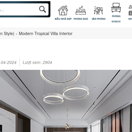
PHÒNG
MẪU NHÀ ĐẸP
PHÒNG NGỦ
VĂN PHÒNG
NH
KHÁCH
n Style)
›
Modern Tropical Villa Interior
-04-2024
Lượt xem:
2904