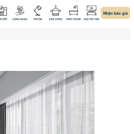
Nhận báo giá
À BẾP
CẢNH QUAN
TRẺ EM
BAN CÔNG
REST ROOM
GIẢI TRÍ, FNB