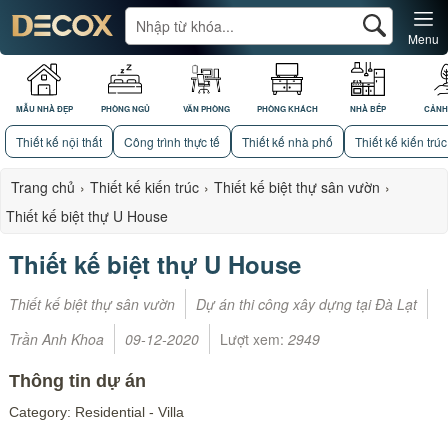
Menu
MẪU NHÀ ĐẸP
PHÒNG NGỦ
VĂN PHÒNG
PHÒNG KHÁCH
NHÀ BẾP
CẢNH
Thiết kế nội thất
Công trình thực tế
Thiết kế nhà phố
Thiết kế kiến trúc
Trang chủ
›
Thiết kế kiến trúc
›
Thiết kế biệt thự sân vườn
›
Thiết kế biệt thự U House
Thiết kế biệt thự U House
Thiết kế biệt thự sân vườn
Dự án thi công xây dựng tại Đà Lạt
Trần Anh Khoa
09-12-2020
Lượt xem:
2949
Thông tin dự án
Category: Residential - Villa