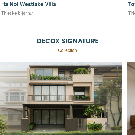
Townhouse Phú Mỹ Hưng
Ki
Thiết kế biệt thự
Thi
DECOX SIGNATURE
Collection