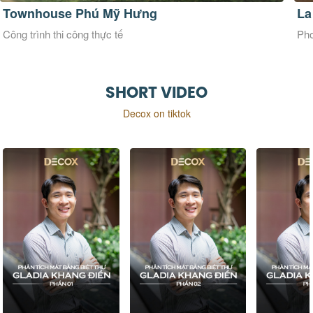
La Maison Douce
Ve
Phong cách thiết kế Đương đại
Pho
SHORT VIDEO
Decox on tiktok