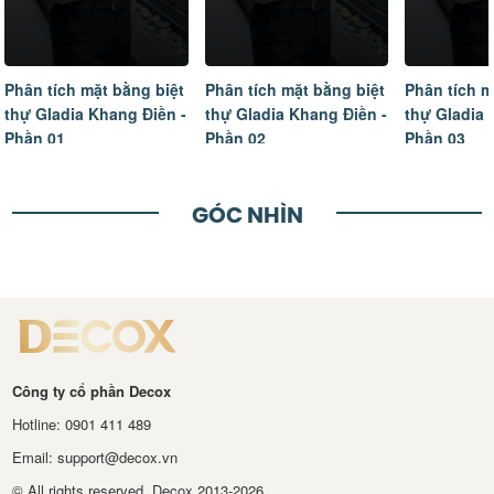
Phân tích mặt bằng biệt
Phân tích mặt bằng biệt
Tâm sự của
thự Gladia Khang Điền -
thự Gladia Khang Điền -
ngôi nhà m
Phần 02
Phần 03
hoàn thiện
GÓC NHÌN
Công ty cổ phần Decox
Hotline: 0901 411 489
Email: support@decox.vn
© All rights reserved. Decox 2013-2026