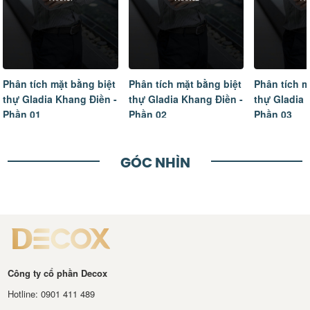
Phân tích mặt bằng biệt
Phân tích mặt bằng biệt
Phân tích m
thự Gladia Khang Điền -
thự Gladia Khang Điền -
thự Gladia 
Phần 01
Phần 02
Phần 03
GÓC NHÌN
Công ty cổ phần Decox
Hotline: 0901 411 489