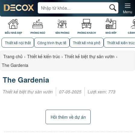
Menu
MẪU NHÀ ĐẸP
PHÒNG NGỦ
VĂN PHÒNG
PHÒNG KHÁCH
NHÀ BẾP
CẢNH
Thiết kế nội thất
Công trình thực tế
Thiết kế nhà phố
Thiết kế kiến trúc
Trang chủ
›
Thiết kế kiến trúc
›
Thiết kế biệt thự sân vườn
›
The Gardenia
The Gardenia
Thiết kế biệt thự sân vườn
07-05-2025
Lượt xem:
773
Hỏi thêm về dự án