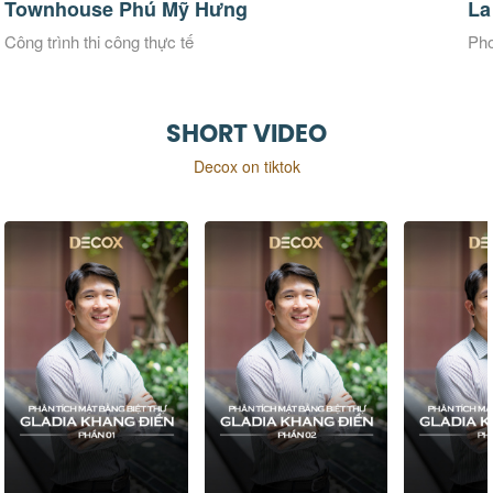
Townhouse Phú Mỹ Hưng
La
Công trình thi công thực tế
Pho
SHORT VIDEO
Decox on tiktok