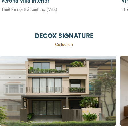
Villa Interior
Vinhomes 
ội thất biệt thự (Villa)
Thiết kế nội th
DECOX SIGNATURE
Collection