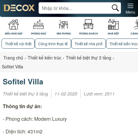
Menu
MẪU NHÀ ĐẸP
PHÒNG NGỦ
VĂN PHÒNG
PHÒNG KHÁCH
NHÀ BẾP
CẢNH
Thiết kế nội thất
Công trình thực tế
Thiết kế nhà phố
Thiết kế kiến trúc
Trang chủ
›
Thiết kế kiến trúc
›
Thiết kế biệt thự 3 tầng
›
Sofitel Villa
Sofitel Villa
Thiết kế biệt thự 3 tầng
11-02-2025
Lượt xem:
2511
Thông tin dự án:
- Phong cách: Modern Luxury
- Diện tích: 431m2