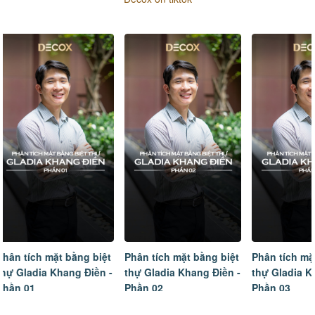
Phân tích mặt bằng biệt
Phân tích mặt bằng biệt
Tâm sự của
thự Gladia Khang Điền -
thự Gladia Khang Điền -
ngôi nhà m
Phần 02
Phần 03
hoàn thiện