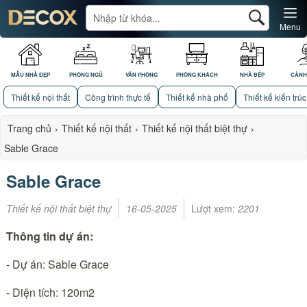
Menu
MẪU NHÀ ĐẸP
PHÒNG NGỦ
VĂN PHÒNG
PHÒNG KHÁCH
NHÀ BẾP
CẢNH
Thiết kế nội thất
Công trình thực tế
Thiết kế nhà phố
Thiết kế kiến trúc
Trang chủ
›
Thiết kế nội thất
›
Thiết kế nội thất biệt thự
›
Sable Grace
Sable Grace
Thiết kế nội thất biệt thự
16-05-2025
Lượt xem:
2201
Thông tin dự án:
- Dự án: Sable Grace
- Diện tích: 120m2