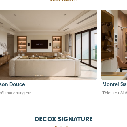
Monrei Saigon
Ci
Thiết kế nội thất chung cư
Thi
DECOX SIGNATURE