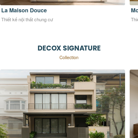
Monrei Saigon
Ci
Thiết kế nội thất chung cư
Thi
DECOX SIGNATURE
Collection