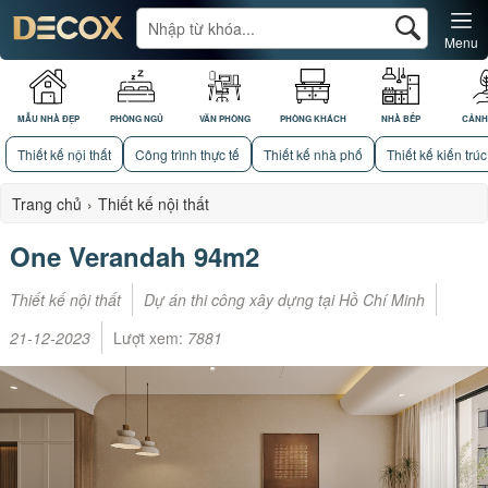
Menu
MẪU NHÀ ĐẸP
PHÒNG NGỦ
VĂN PHÒNG
PHÒNG KHÁCH
NHÀ BẾP
CẢNH
Thiết kế nội thất
Công trình thực tế
Thiết kế nhà phố
Thiết kế kiến trúc
Trang chủ
›
Thiết kế nội thất
One Verandah 94m2
Thiết kế nội thất
Dự án thi công xây dựng tại Hồ Chí Minh
21-12-2023
Lượt xem:
7881