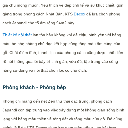
gia chủ mong muốn. Yêu thích vẻ đẹp tinh tế và sự khúc chiết, gọn
gàng trong phong cách Nhật Bản, KTS
Decox
đã lựa chọn phong
cách Japandi cho tổ ấm rộng 94m2 này.
Thiết kế nội thất
lan tỏa bầu không khí dễ chịu, bình yên với bảng
màu be nhẹ nhàng chủ đạo kết hợp cùng tông màu ấm cúng của
gỗ. Chất điềm tĩnh, thanh lịch của phong cách cũng được phô diễn
rõ nét thông qua lối bày trí tinh giản, vừa đủ, tập trung vào công
năng sử dụng và nội thất chọn lọc có chủ đích.
Phòng khách - Phòng bếp
Không chỉ mang đến nét Zen thư thái đặc trưng, phong cách
Japandi còn tập trung vào việc xây dựng một không gian sống bình
lặng với bảng màu thiên về tông đất và tông màu của gỗ. Đó cũng
chính là lí do KTS Decox chọn lựa gam màu trắng - be kết hợp