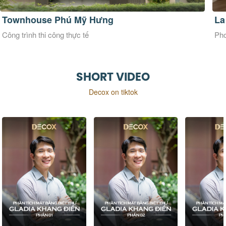
La Maison Douce
Ve
Phong cách thiết kế Đương đại
Pho
SHORT VIDEO
Decox on tiktok