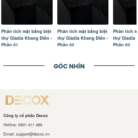
Phân tích mặt bằng biệt
Phân tích mặt bằng biệt
Tâm sự của
thự Gladia Khang Điền -
thự Gladia Khang Điền -
ngôi nhà m
Phần 02
Phần 03
hoàn thiện
GÓC NHÌN
Công ty cổ phần Decox
Hotline: 0901 411 489
Email: support@decox.vn