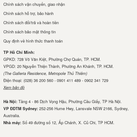
Chính sách vận chuyển, giao nhận
Chính sách hỗ trợ, bảo hành
Chính sách đổi/trả và hoàn tiền
Chính sách bảo mật thông tin
Quy định về hình thức thanh toán
TP Hồ Chí Minh:
GPKD: 728 Võ Văn Kiệt, Phường Chợ Quán, TP. HCM.
VPGD: 20 Nguyễn Thiện Thành, Phường An Khánh, TP. HCM.
(The Galleria Residence, Metropole Thủ Thiêm)
Điện thoại: (028) 36 200 560 - 0901 411 489 - 0902 341 729
Xem bản đồ
Hà Nội:
Tầng 4 - 86 Dịch Vọng Hậu, Phường Cầu Giấy, TP Hà Nội.
VP ĐDTM Sydney:
252-256 Hume Hwy, Lansvale NSW 2166, Sydney,
Australia.
Nhà má​y:
Số 49 đường số 12, Ấp Chánh, X. Củ Chi, TP HCM.