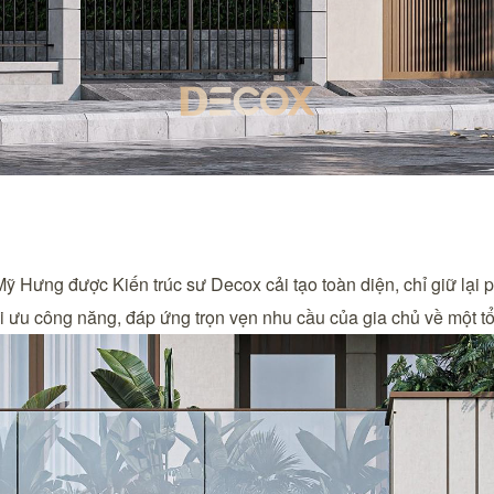
 Mỹ Hưng được Kiến trúc sư Decox cải tạo toàn diện, chỉ giữ lại 
ối ưu công năng, đáp ứng trọn vẹn nhu cầu của gia chủ về một t