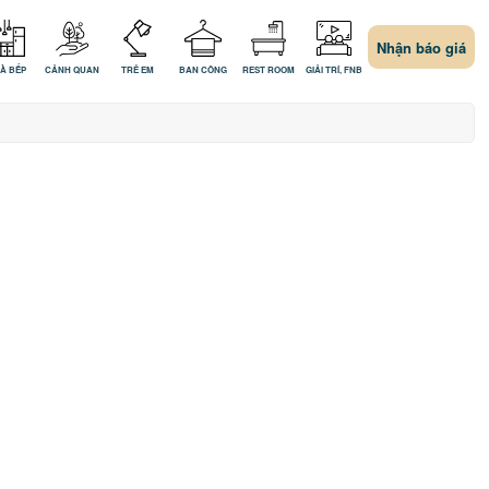
Nhận báo giá
À BẾP
CẢNH QUAN
TRẺ EM
BAN CÔNG
REST ROOM
GIẢI TRÍ, FNB