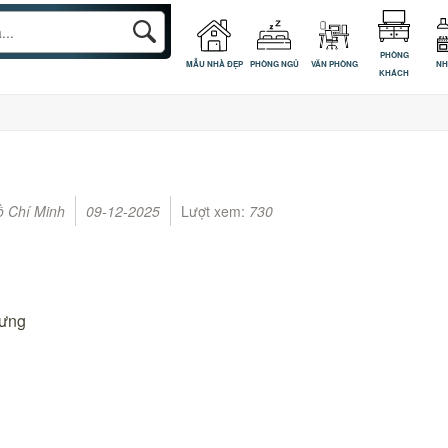
PHÒNG
MẪU NHÀ ĐẸP
PHÒNG NGỦ
VĂN PHÒNG
NH
KHÁCH
ồ Chí Minh
09-12-2025
Lượt xem:
730
Hưng