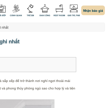
Nhận báo giá
À BẾP
CẢNH QUAN
TRẺ EM
BAN CÔNG
REST ROOM
GIẢI TRÍ, FNB
i nhất
ghi nhất
 sắp xếp để trở thành nơi nghỉ ngơi thoải mái
ất và phong thủy phòng ngủ sao cho hợp lý và tiện