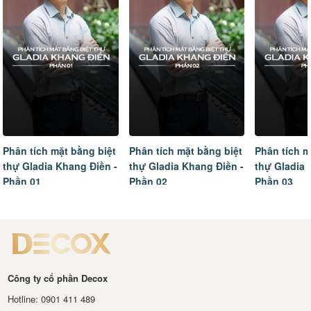
Phân tích mặt bằng biệt
Phân tích mặt bằng biệt
Phân tích m
thự Gladia Khang Điền -
thự Gladia Khang Điền -
thự Gladia 
Phần 01
Phần 02
Phần 03
Công ty cổ phần Decox
Hotline: 0901 411 489