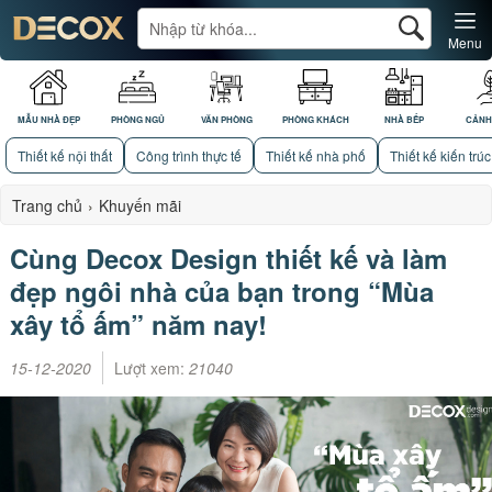
Menu
MẪU NHÀ ĐẸP
PHÒNG NGỦ
VĂN PHÒNG
PHÒNG KHÁCH
NHÀ BẾP
CẢNH
Thiết kế nội thất
Công trình thực tế
Thiết kế nhà phố
Thiết kế kiến trúc
Trang chủ
›
Khuyến mãi
Cùng Decox Design thiết kế và làm
đẹp ngôi nhà của bạn trong “Mùa
xây tổ ấm” năm nay!
15-12-2020
Lượt xem:
21040