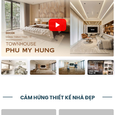
CẢM HỨNG THIẾT KẾ NHÀ ĐẸP